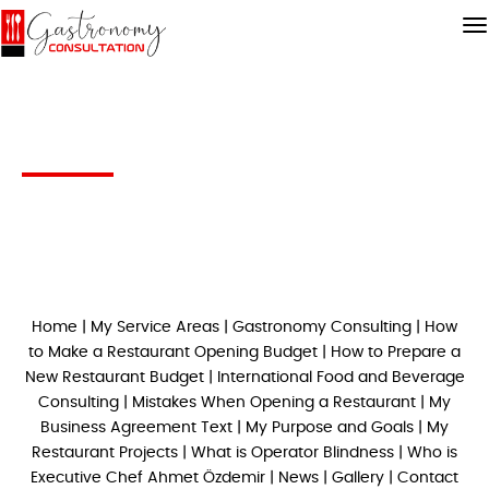
Bu kategoriye ait ürün bulunamadı..!
Home
|
My Service Areas
|
Gastronomy Consulting
|
How
Bu kategori altında hiç ürün girişi oluşturulmadığı için bu
sayfa görüntülenmektedir.
to Make a Restaurant Opening Budget
|
How to Prepare a
Ürünler güncelleniyor olabilir. Lütfen kısa bir süre sonra
New Restaurant Budget
|
International Food and Beverage
tekrar ziyaret ediniz.
Consulting
|
Mistakes When Opening a Restaurant
|
My
Business Agreement Text
|
My Purpose and Goals
|
My
Restaurant Projects
|
What is Operator Blindness
|
Who is
Executive Chef Ahmet Özdemir
|
News
|
Gallery
|
Contact