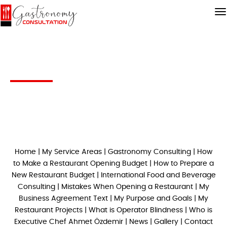
Bu kategoriye ait ürün bulunamadı..!
Home
|
My Service Areas
|
Gastronomy Consulting
|
How
Bu kategori altında hiç ürün girişi oluşturulmadığı için bu
sayfa görüntülenmektedir.
to Make a Restaurant Opening Budget
|
How to Prepare a
Ürünler güncelleniyor olabilir. Lütfen kısa bir süre sonra
New Restaurant Budget
|
International Food and Beverage
tekrar ziyaret ediniz.
Consulting
|
Mistakes When Opening a Restaurant
|
My
Business Agreement Text
|
My Purpose and Goals
|
My
Restaurant Projects
|
What is Operator Blindness
|
Who is
Executive Chef Ahmet Özdemir
|
News
|
Gallery
|
Contact